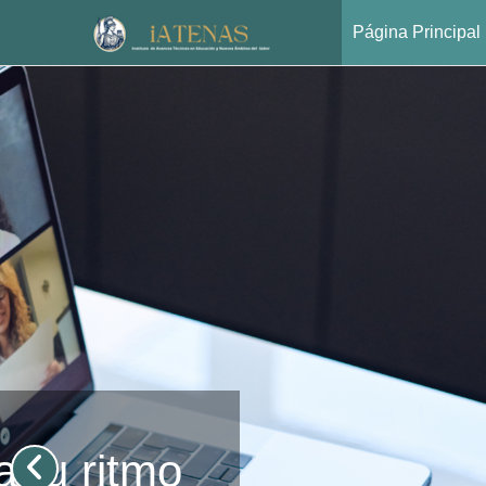
Página Principal
Salta al contenido principal